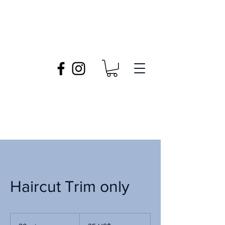
Haircut Trim only
35
dólares